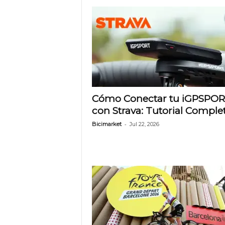
e
t
Cómo Conectar tu iGPSPO
con Strava: Tutorial Comple
-
Bicimarket
Jul 22, 2026