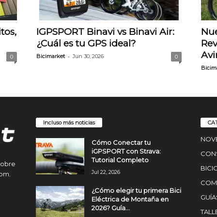
tos,
IGPSPORT Binavi vs Binavi Air:
Nu
¿Cuál es tu GPS ideal?
Rev
Avi
-
Bicimarket
Jun 30, 2026
0
0
Bicim
Incluso más noticias
CA
NOV
Cómo Conectar tu
iGPSPORT con Strava:
CON
Tutorial Completo
sobre
BICI
Jul 22, 2026
com.
COMP
¿Cómo elegir tu primera Bici
GUÍA
Eléctrica de Montaña en
2026? Guía...
TALL