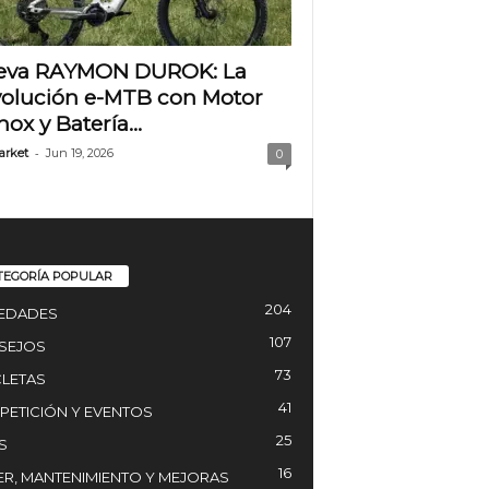
eva RAYMON DUROK: La
olución e-MTB con Motor
nox y Batería...
-
arket
Jun 19, 2026
0
TEGORÍA POPULAR
204
EDADES
107
SEJOS
73
CLETAS
41
ETICIÓN Y EVENTOS
25
S
16
ER, MANTENIMIENTO Y MEJORAS