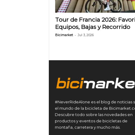
Tour de Francia 2026: Favori
Equipos, Bajas y Recorrido
-
Bicimarket
Jul 3, 2026
#NeverRideAlone es el blog de noticias 
el mundo de la bicicleta de Bicimarket.
Descubre todo sobre las novedades en
productos y eventos de bicicletas de
montaña, carretera y mucho más.