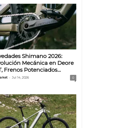
edades Shimano 2026:
olución Mecánica en Deore
T, Frenos Potenciados...
-
arket
Jul 14, 2026
0