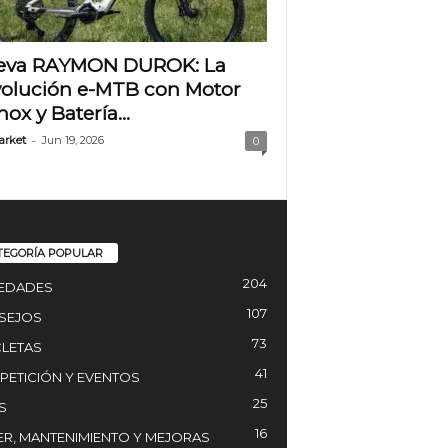
eva RAYMON DUROK: La
olución e-MTB con Motor
nox y Batería...
-
arket
Jun 19, 2026
0
TEGORÍA POPULAR
204
EDADES
107
SEJOS
73
CLETAS
41
ETICIÓN Y EVENTOS
25
S
16
ER, MANTENIMIENTO Y MEJORAS