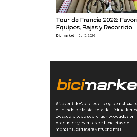
Tour de Francia 2026: Favori
Equipos, Bajas y Recorrido
-
Bicimarket
Jul 3, 2026
#NeverRideAlone es el blog de noticias 
el mundo de la bicicleta de Bicimarket.
Descubre todo sobre las novedades en
productos y eventos de bicicletas de
montaña, carretera y mucho más.