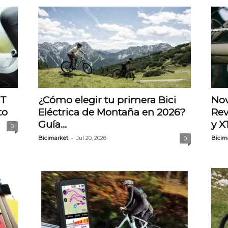
RT
¿Cómo elegir tu primera Bici
Nov
to
Eléctrica de Montaña en 2026?
Rev
Guía...
y X
0
-
Bicimarket
Jul 20, 2026
Bicim
0