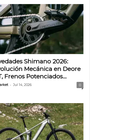
edades Shimano 2026:
olución Mecánica en Deore
T, Frenos Potenciados...
-
arket
Jul 14, 2026
0