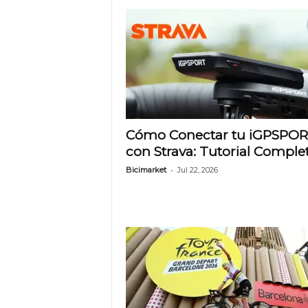
e
t
Cómo Conectar tu iGPSPO
con Strava: Tutorial Comple
-
Bicimarket
Jul 22, 2026