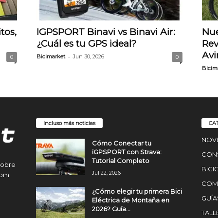
tos,
IGPSPORT Binavi vs Binavi Air:
Nu
¿Cuál es tu GPS ideal?
Rev
Avi
-
Bicimarket
Jun 30, 2026
0
0
Bicim
Incluso más noticias
CA
NOV
Cómo Conectar tu
iGPSPORT con Strava:
CON
Tutorial Completo
sobre
BICI
Jul 22, 2026
com.
COMP
¿Cómo elegir tu primera Bici
GUÍA
Eléctrica de Montaña en
2026? Guía...
TALL