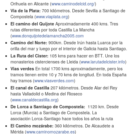
Orihuela en Alicante (
www.caminodelcid.org/
)
Via de la Plata:
700 kilómetros. Desde Sevilla a Santiago de
Compostela (
www.viaplata.org
)
El camino del Quijote
Aproximadamente 400 kms. Tres
rutas diferentes por toda Castilla La Mancha
(
www.donquijotedelamancha2005.com
Camino del Norte:
900km. Desde Irún hasta Luarca por la
orilla del mar y luego por el interior de Galicia hasta Santiago.
La Ruta del Cister:
105 kms para hacer en BTT. Une los
monasterios cistercienses de Lleida (
www.larutadelcister.info
)
Vias verdes
En total 1700 kms aproximadamente, pero los
tramos tienen entre 10 y 70 kms de longitud. En toda España
hay tramos (
www.viasverdes.com
)
El canal de Castilla
207 kilómetros. Desde Alar del Rey
hasta Valladolid o Medina del Rioseco
(
www.canaldecastilla.org
)
De Lorca a Santiago de Compostela:
1120 km. Desde
Lorca (Murcia) a Santiago de Compostela. La
asociación Lorca-Santiago hace todos los años la ruta
El Camino mozárabe:
360 kilómetros. De Alcaudete a
Mérida (
www.caminomozarabe.es
)