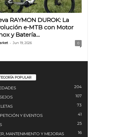
eva RAYMON DUROK: La
olución e-MTB con Motor
nox y Batería...
-
arket
Jun 19, 2026
0
TEGORÍA POPULAR
204
EDADES
107
SEJOS
73
CLETAS
41
ETICIÓN Y EVENTOS
25
S
16
ER, MANTENIMIENTO Y MEJORAS