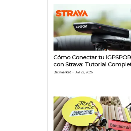
e
t
Cómo Conectar tu iGPSPO
con Strava: Tutorial Comple
-
Bicimarket
Jul 22, 2026