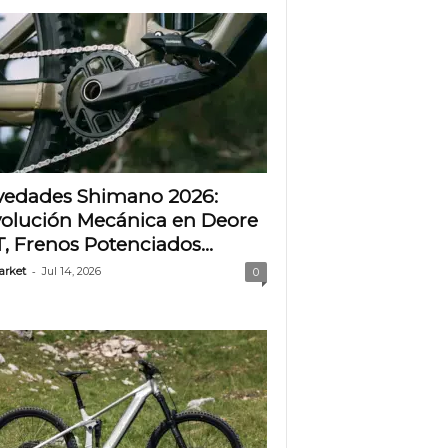
edades Shimano 2026:
olución Mecánica en Deore
T, Frenos Potenciados...
-
arket
Jul 14, 2026
0