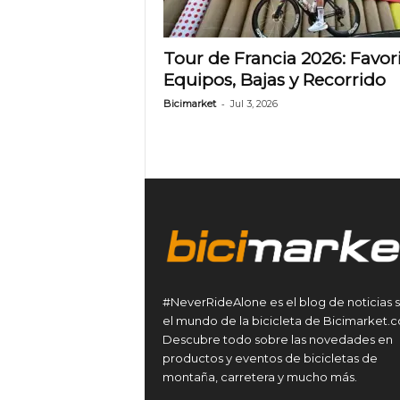
Tour de Francia 2026: Favori
Equipos, Bajas y Recorrido
-
Bicimarket
Jul 3, 2026
#NeverRideAlone es el blog de noticias 
el mundo de la bicicleta de Bicimarket.
Descubre todo sobre las novedades en
productos y eventos de bicicletas de
montaña, carretera y mucho más.