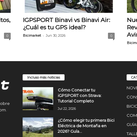
tos,
IGPSPORT Binavi vs Binavi Air:
Nu
¿Cuál es tu GPS ideal?
Rev
Avi
-
Bicimarket
Jun 30, 2026
0
0
Bicim
Incluso más noticias
CA
NOV
Cómo Conectar tu
iGPSPORT con Strava:
CON
Tutorial Completo
sobre
BICI
Jul 22, 2026
com.
COMP
¿Cómo elegir tu primera Bici
GUÍA
Eléctrica de Montaña en
2026? Guía...
TALL