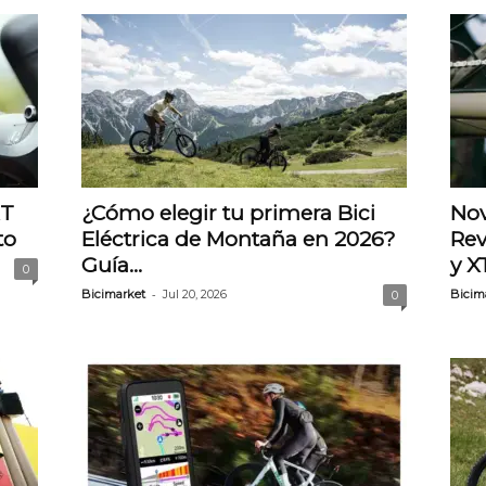
RT
¿Cómo elegir tu primera Bici
Nov
to
Eléctrica de Montaña en 2026?
Rev
Guía...
y X
0
-
Bicimarket
Jul 20, 2026
Bicim
0